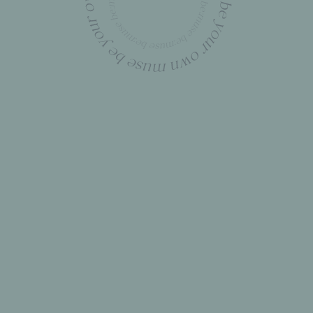
WE HAVE
SOMETHING
special for you
Be:muse Relax Kit — забота о себе,
которая вдохновляет. Если нужно войти
в ресурсное состояние за 15 минут,
зарядиться уверенностью перед важным