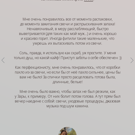
Мне очень понравилось все от момента распаковки,
до момента зажигания свечи и распрыскивания запаха!
Ненавязчивый, в меру расслабляющий, быстро
выветривается (для таких как мой муж…) и очень хорошо
и красиво горит. Иногда фитили такие маленькие, что
умрешь их вытаскивать потом из свечи.
Соль, правда, я использую как скраб, уж простите. У меня
только душ, но какой кайф! Приступ заботы о себе обеспечен :))
Как перфекционисту, мне очень понравилось, что от коробки
пахло из-за свечи, но если бы от неё пахло сильнее, цены бы
вам не было! За спички просто расцеловать готова была,
длинные, белые!
Мне очень было важно, чтобы запах не был резким, как
у Зары, к примеру. От них болит потом голова. А тут прям был
вечер наедине с собой: свечи, уходовые процедуры, джазовая
музыка под шум камина.